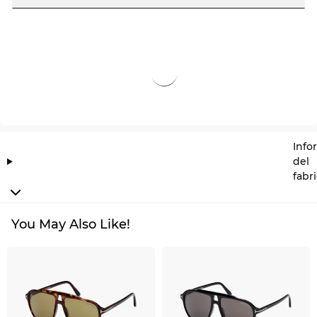
Info
del
fabr
You May Also Like!