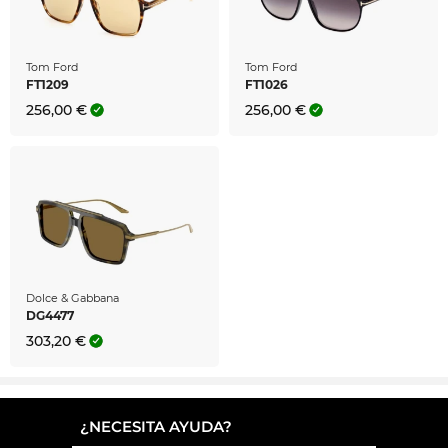
Tom Ford
Tom Ford
FT1209
FT1026
256,00 €
256,00 €
Dolce & Gabbana
DG4477
303,20 €
¿NECESITA AYUDA?