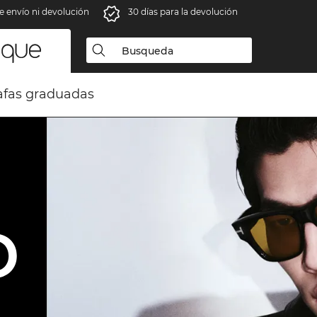
e envío ni devolución
30 días para la devolución
fas graduadas