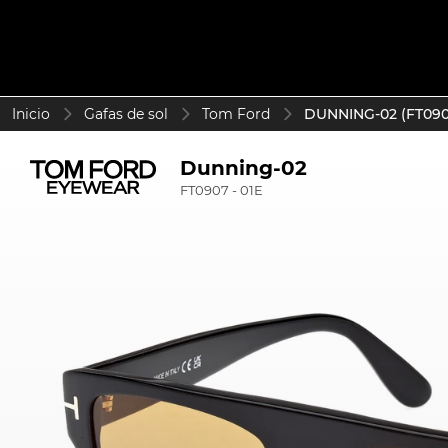
Inicio
Gafas de sol
Tom Ford
DUNNING-02 (FT0907
Dunning-02
FT0907 - 01E