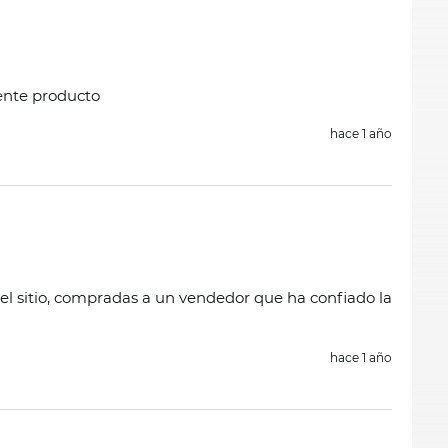
lente producto
hace 1 año
el sitio, compradas a un vendedor que ha confiado la
hace 1 año