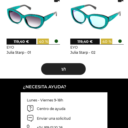
119,40 €
40 %
119,40 €
40 %
EYO
EYO
Julia Starp - 01
Julia Starp - 02
1
/1
¿NECESITA AYUDA?
Lunes - Viernes 9-18h
Centro de ayuda
Enviar una solicitud
+34 919 01 10 26