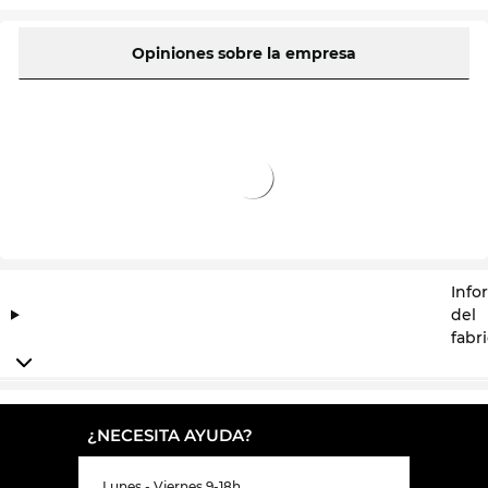
Opiniones sobre la empresa
Info
del
fabr
¿NECESITA AYUDA?
Lunes - Viernes 9-18h