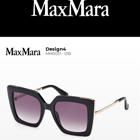
Design4
MM0051 - 01B