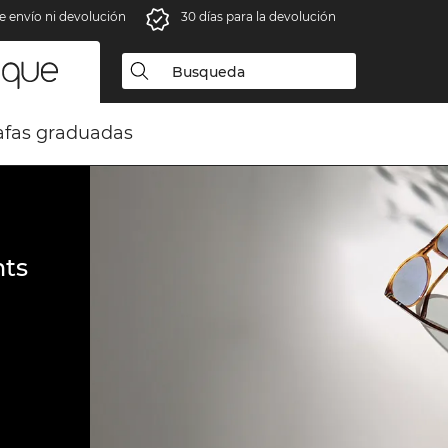
e envío ni devolución
30 días para la devolución
fas graduadas
ts