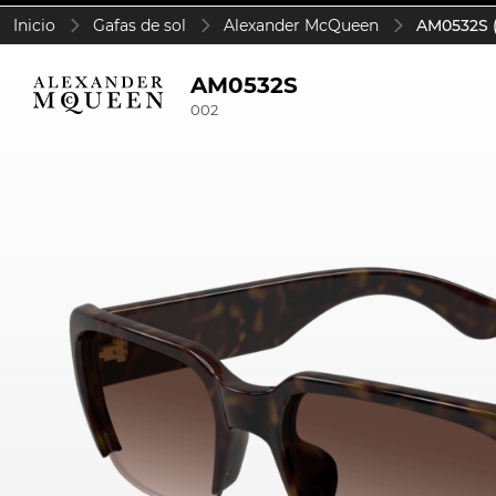
Inicio
Gafas de sol
Alexander McQueen
AM0532S 
AM0532S
002