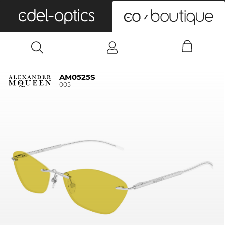
0
AM0525S
005