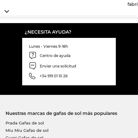
fabr
¿NECESITA AYUDA?
Lunes - Viernes 9-18h
Centro de ayuda
Enviar una solicitud
+34 919 01 10 26
Nuestras marcas de gafas de sol más populares
Prada Gafas de sol
Miu Miu Gafas de sol
Gucci Gafas de sol