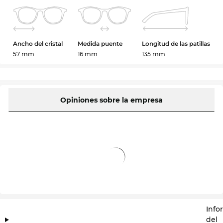
Ancho del cristal
Medida puente
Longitud de las patillas
57 mm
16 mm
135 mm
Opiniones sobre la empresa
Info
del