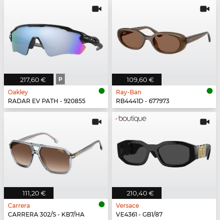
217,60 €
P
109,60 €
Oakley
Ray-Ban
RADAR EV PATH - 920855
RB4441D - 677973
111,20 €
210,40 €
Carrera
Versace
CARRERA 302/S - KB7/HA
VE4361 - GB1/87