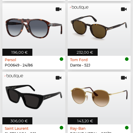
196,00 €
232,00 €
Persol
Tom Ford
PO0649 - 24/86
Dante - 52J
306,00 €
143,20 €
Saint Laurent
Ray-Ban