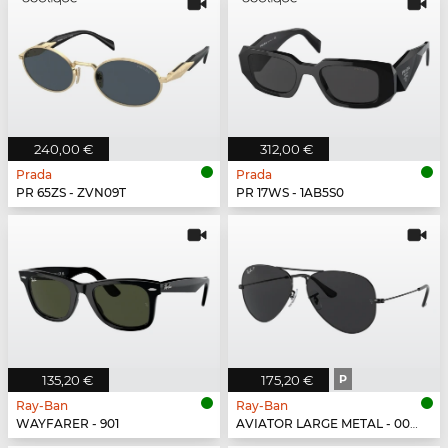
240,00 €
312,00 €
Prada
Prada
PR 65ZS - ZVN09T
PR 17WS - 1AB5S0
135,20 €
175,20 €
P
Ray-Ban
Ray-Ban
WAYFARER - 901
AVIATOR LARGE METAL - 002/48