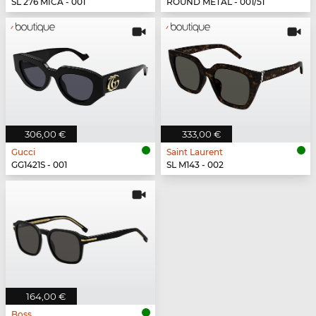
SL 276 MICA - 001
ROUND METAL - 001/51
306,00 €
333,00 €
Gucci
Saint Laurent
GG1421S - 001
SL M143 - 002
164,00 €
Boss